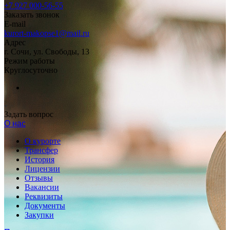
+7 927 000-56-55
Заказать звонок
E-mail
kurort-makopse1@mail.ru
Адрес
г. Сочи, ул. Свободы, 13
Режим работы
Круглосуточно
Задать вопрос
О нас
О курорте
Трансфер
История
Лицензии
Отзывы
Вакансии
Реквизиты
Документы
Закупки