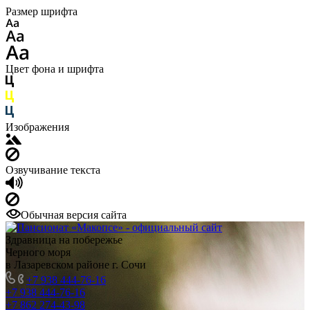
Размер шрифта
Цвет фона и шрифта
Изображения
Озвучивание текста
Обычная версия сайта
Здравница на побережье
Черного моря
в Лазаревском районе г. Сочи
+7 938 444-76-16
+7 938 444-76-16
+7 862 274-43-98